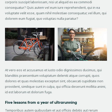
corporis suscipit laboriosam, nisi ut aliquid ex ea commodi
consequatur? Quis autem vel eum iure reprehenderit, qui in ea
voluptate velit esse, quam nihil molestiae consequatur, vel illum, qui
dolorem eum fugiat, quo voluptas nulla pariatur?
At vero eos et accusamus et iusto odio dignissimos ducimus, qui
blanditiis praesentium voluptatum deleniti atque corrupti, quos
dolores et quas molestias excepturi sint, obcaecati cupiditate non
provident, similique sunt in culpa, qui officia deserunt mollitia animi,
id est laborum et dolorum fuga.
Five lessons from a year of ultrarunning
Temporibus autem quibusdam et aut officiis debitis aut rerum