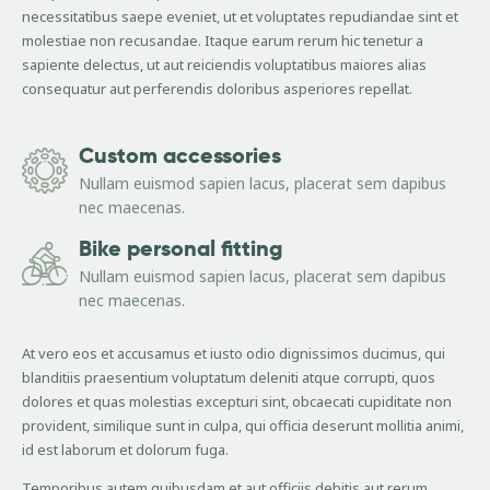
necessitatibus saepe eveniet, ut et voluptates repudiandae sint et
molestiae non recusandae. Itaque earum rerum hic tenetur a
sapiente delectus, ut aut reiciendis voluptatibus maiores alias
consequatur aut perferendis doloribus asperiores repellat.
Custom accessories
Nullam euismod sapien lacus, placerat sem dapibus
nec maecenas.
Bike personal fitting
Nullam euismod sapien lacus, placerat sem dapibus
nec maecenas.
At vero eos et accusamus et iusto odio dignissimos ducimus, qui
blanditiis praesentium voluptatum deleniti atque corrupti, quos
dolores et quas molestias excepturi sint, obcaecati cupiditate non
provident, similique sunt in culpa, qui officia deserunt mollitia animi,
id est laborum et dolorum fuga.
Temporibus autem quibusdam et aut officiis debitis aut rerum