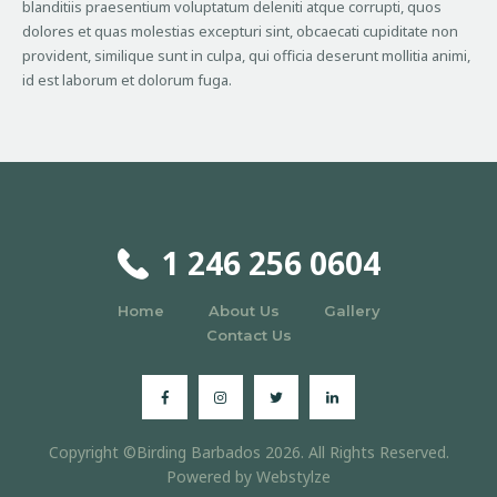
blanditiis praesentium voluptatum deleniti atque corrupti, quos
dolores et quas molestias excepturi sint, obcaecati cupiditate non
provident, similique sunt in culpa, qui officia deserunt mollitia animi,
id est laborum et dolorum fuga.
1 246 256 0604
Home
About Us
Gallery
Contact Us
Copyright ©Birding Barbados 2026. All Rights Reserved.
Powered by
Webstylze