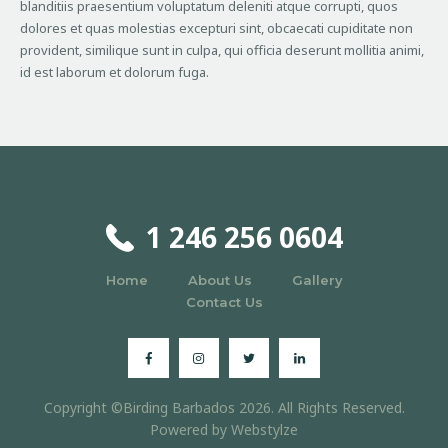
blanditiis praesentium voluptatum deleniti atque corrupti, quos
dolores et quas molestias excepturi sint, obcaecati cupiditate non
provident, similique sunt in culpa, qui officia deserunt mollitia animi,
id est laborum et dolorum fuga.
1 246 256 0604
Home
About Us
Gallery
Contact Us
Copyright ©Birding Barbados 2026. All Rights Reserved.
Powered by
Webstylze