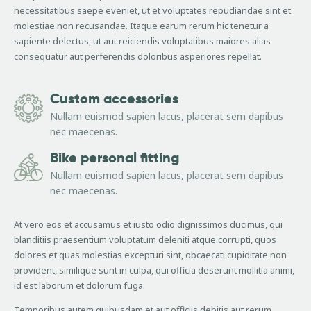
necessitatibus saepe eveniet, ut et voluptates repudiandae sint et
molestiae non recusandae. Itaque earum rerum hic tenetur a
sapiente delectus, ut aut reiciendis voluptatibus maiores alias
consequatur aut perferendis doloribus asperiores repellat.
Custom accessories
Nullam euismod sapien lacus, placerat sem dapibus
nec maecenas.
Bike personal fitting
Nullam euismod sapien lacus, placerat sem dapibus
nec maecenas.
At vero eos et accusamus et iusto odio dignissimos ducimus, qui
blanditiis praesentium voluptatum deleniti atque corrupti, quos
dolores et quas molestias excepturi sint, obcaecati cupiditate non
provident, similique sunt in culpa, qui officia deserunt mollitia animi,
id est laborum et dolorum fuga.
Temporibus autem quibusdam et aut officiis debitis aut rerum