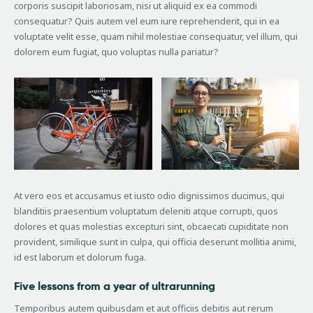
corporis suscipit laboriosam, nisi ut aliquid ex ea commodi
consequatur? Quis autem vel eum iure reprehenderit, qui in ea
voluptate velit esse, quam nihil molestiae consequatur, vel illum, qui
dolorem eum fugiat, quo voluptas nulla pariatur?
At vero eos et accusamus et iusto odio dignissimos ducimus, qui
blanditiis praesentium voluptatum deleniti atque corrupti, quos
dolores et quas molestias excepturi sint, obcaecati cupiditate non
provident, similique sunt in culpa, qui officia deserunt mollitia animi,
id est laborum et dolorum fuga.
Five lessons from a year of ultrarunning
Temporibus autem quibusdam et aut officiis debitis aut rerum