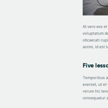
At vero eos e
voluptatum del
obcaecati cupi
animi, id est
Five less
Temporibus au
eveniet, ut e
rerum hic tene
consequatur a