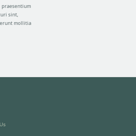
is praesentium
uri sint,
serunt mollitia
 Us