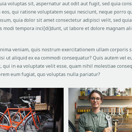
ia voluptas sit, aspernatur aut odit aut fugit, sed quia co
 eos, qui ratione voluptatem sequi nesciunt, neque porro q
sum, quia dolor sit amet consectetur adipisci velit, sed qui
modi tempora inci[di]dunt, ut labore et dolore magnam al
nima veniam, quis nostrum exercitationem ullam corporis s
isi ut aliquid ex ea commodi consequatur? Quis autem vel e
 qui in ea voluptate velit esse, quam nihil molestiae conseq
lorem eum fugiat, quo voluptas nulla pariatur?