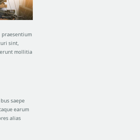
is praesentium
uri sint,
serunt mollitia
tibus saepe
 Itaque earum
res alias