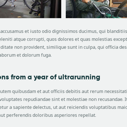
t accusamus et iusto odio dignissimos ducimus, qui blanditi
eniti atque corrupti, quos dolores et quas molestias except
ditate non provident, similique sunt in culpa, qui officia de
 laborum et dolorum fuga.
ons from a year of ultrarunning
tem quibusdam et aut officiis debitis aut rerum necessita
t voluptates repudiandae sint et molestiae non recusandae.
tur a sapiente delectus, ut aut reiciendis voluptatibus maio
ut perferendis doloribus asperiores repellat.