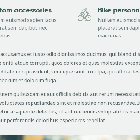
tom accessories
Bike personal
m euismod sapien lacus,
Nullam euismod s
rat sem dapibus nec
placerat sem dap
enas.
maecenas.
t accusamus et iusto odio dignissimos ducimus, qui blanditi
eniti atque corrupti, quos dolores et quas molestias except
ditate non provident, similique sunt in culpa, qui officia de
 laborum et dolorum fuga.
tem quibusdam et aut officiis debitis aut rerum necessita
t voluptates repudiandae sint et molestiae non recusandae.
tur a sapiente delectus, ut aut reiciendis voluptatibus maio
ut perferendis doloribus asperiores repellat.