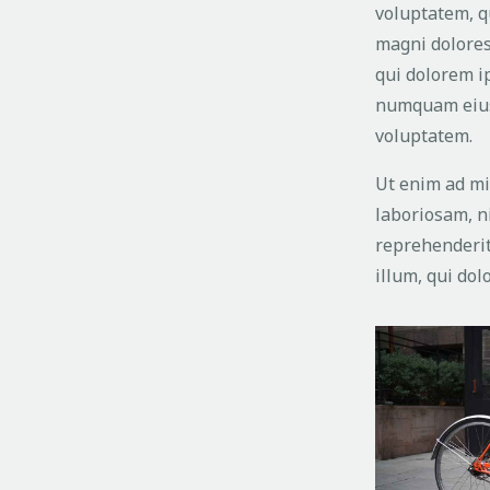
voluptatem, qu
magni dolores
qui dolorem ip
numquam eius 
voluptatem.
Ut enim ad mi
laboriosam, n
reprehenderit,
illum, qui do