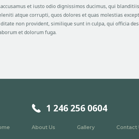
t accusamus et iusto odio dignissimos ducimus, qui blanditi
eniti atque corrupti, quos dolores et quas molestias except
ditate non provident, similique sunt in culpa, qui officia de
 laborum et dolorum fuga.
1 246 256 0604
ome
About Us
Gallery
Contact