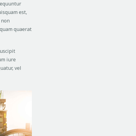
nsequuntur
uisquam est,
a non
iquam quaerat
uscipit
um iure
uatur, vel