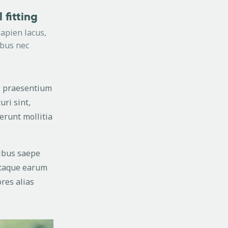
 fitting
apien lacus,
ibus nec
is praesentium
uri sint,
serunt mollitia
tibus saepe
 Itaque earum
res alias