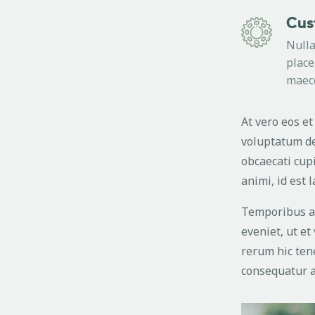
Cus
Nulla
place
maec
At vero eos e
voluptatum del
obcaecati cupi
animi, id est
Temporibus au
eveniet, ut e
rerum hic tene
consequatur a