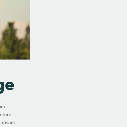
ge
ium
entore
m ipsam