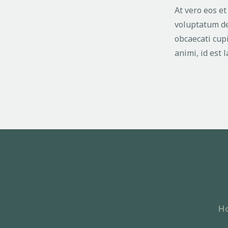
At vero eos e
voluptatum del
obcaecati cupi
animi, id est
H