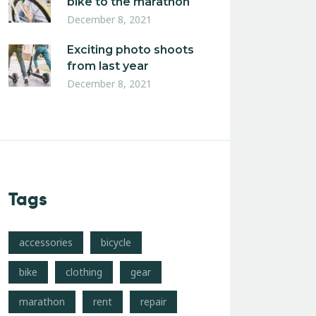
bike to the marathon
December 8, 2021
Exciting photo shoots
from last year
December 8, 2021
Tags
accessories
bicycle
bike
clothing
gear
marathon
rent
repair