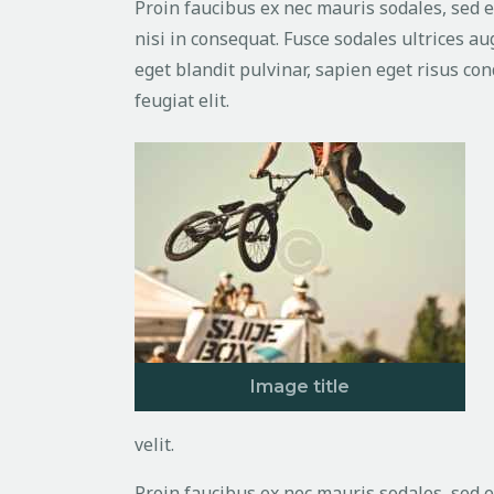
Proin faucibus ex nec mauris sodales, sed 
nisi in consequat. Fusce sodales ultrices a
eget blandit pulvinar, sapien eget risus c
feugiat elit.
Image title
velit.
Proin faucibus ex nec mauris sodales, sed 