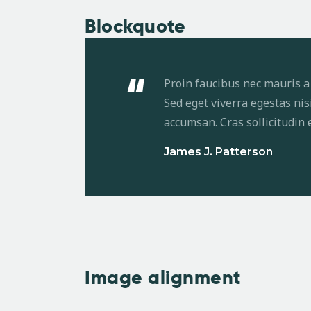
Blockquote
Proin faucibus nec mauris a
Sed eget viverra egestas nis
accumsan. Cras sollicitudin 
James J. Patterson
Image alignment