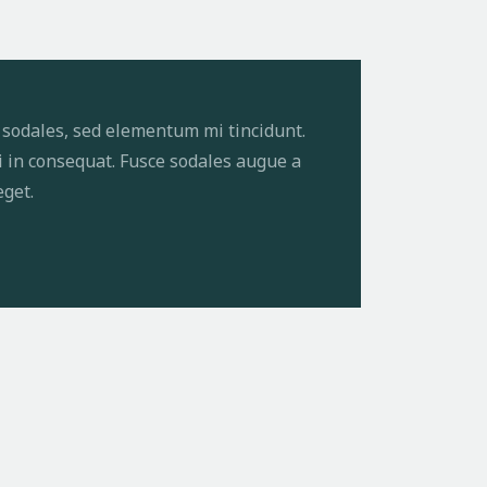
 sodales, sed elementum mi tincidunt.
i in consequat. Fusce sodales augue a
eget.