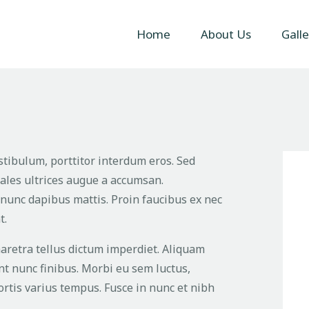
Home
Home
About Us
Galle
About Us
Gallery
Contact Us
tibulum, porttitor interdum eros. Sed
dales ultrices augue a accumsan.
 nunc dapibus mattis. Proin faucibus ex nec
t.
aretra tellus dictum imperdiet. Aliquam
nt nunc finibus. Morbi eu sem luctus,
bortis varius tempus. Fusce in nunc et nibh