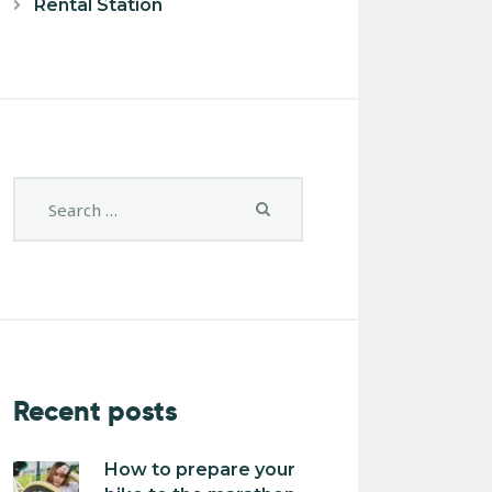
Rental Station
Recent posts
How to prepare your