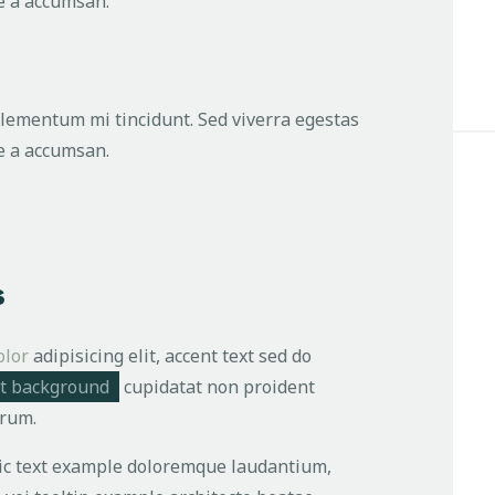
ue a accumsan.
elementum mi tincidunt. Sed viverra egestas
ue a accumsan.
s
olor
adipisicing elit, accent text sed do
t background
cupidatat non proident
orum.
alic text example doloremque laudantium,