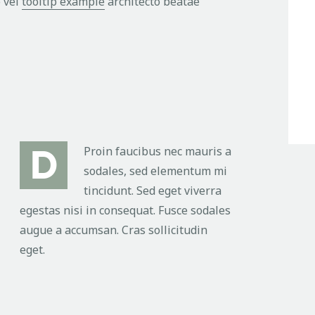
 vei
tooltip example
architecto beatae
D
Proin faucibus nec mauris a
sodales, sed elementum mi
tincidunt. Sed eget viverra
egestas nisi in consequat. Fusce sodales
augue a accumsan. Cras sollicitudin
eget.