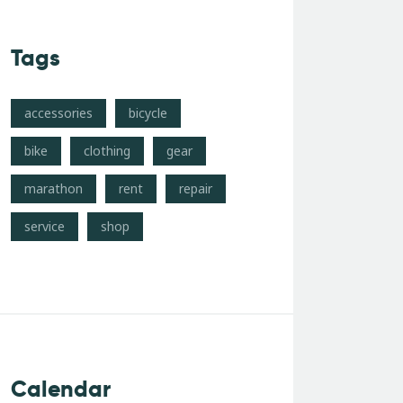
Tags
accessories
bicycle
bike
clothing
gear
marathon
rent
repair
service
shop
Calendar