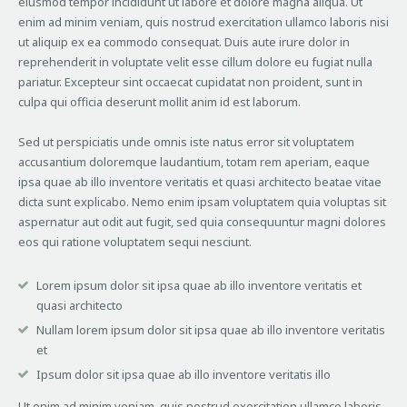
eiusmod tempor incididunt ut labore et dolore magna aliqua. Ut
enim ad minim veniam, quis nostrud exercitation ullamco laboris nisi
ut aliquip ex ea commodo consequat. Duis aute irure dolor in
reprehenderit in voluptate velit esse cillum dolore eu fugiat nulla
pariatur. Excepteur sint occaecat cupidatat non proident, sunt in
culpa qui officia deserunt mollit anim id est laborum.
Sed ut perspiciatis unde omnis iste natus error sit voluptatem
accusantium doloremque laudantium, totam rem aperiam, eaque
ipsa quae ab illo inventore veritatis et quasi architecto beatae vitae
dicta sunt explicabo. Nemo enim ipsam voluptatem quia voluptas sit
aspernatur aut odit aut fugit, sed quia consequuntur magni dolores
eos qui ratione voluptatem sequi nesciunt.
Lorem ipsum dolor sit ipsa quae ab illo inventore veritatis et
quasi architecto
Nullam lorem ipsum dolor sit ipsa quae ab illo inventore veritatis
et
Ipsum dolor sit ipsa quae ab illo inventore veritatis illo
Ut enim ad minim veniam, quis nostrud exercitation ullamco laboris