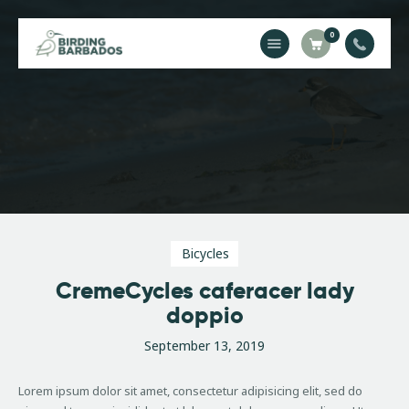
0
Home
About Us
Gallery
Contact Us
Bicycles
CremeCycles caferacer lady
doppio
September 13, 2019
Lorem ipsum dolor sit amet, consectetur adipisicing elit, sed do