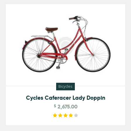
5.00
out of 5
Bicycles
Cycles Caferacer Lady Doppin
$
2,675.00
Rated
4.00