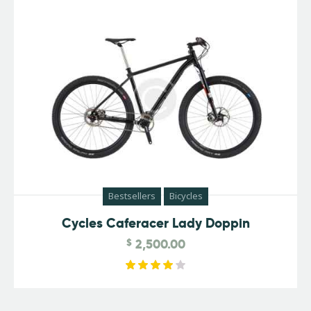
out of
5
Bestsellers
Bicycles
Cycles Caferacer Lady Doppin
$
2,500.00
Rated
4.00
out of