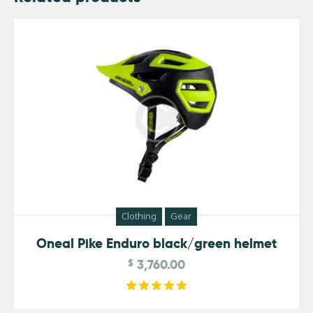
Clothing
Gear
Oneal Pike Enduro black/green helmet
$
3,760.00
Rated